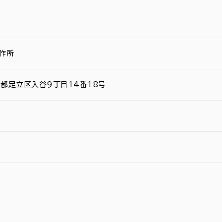
作所
京都足立区入谷9丁目14番18号